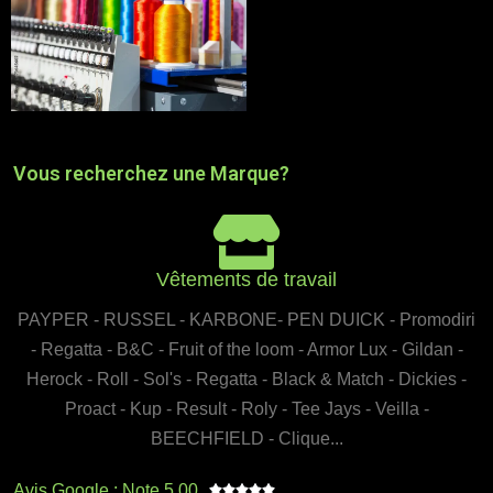
Vous recherchez une Marque?
Vêtements de travail
PAYPER - RUSSEL - KARBONE- PEN DUICK - Promodiri
- Regatta - B&C - Fruit of the loom - Armor Lux - Gildan -
Herock - Roll - Sol's - Regatta - Black & Match - Dickies -
Proact - Kup - Result - Roly - Tee Jays - Veilla -
BEECHFIELD - Clique...
Avis Google : Note 5,00




