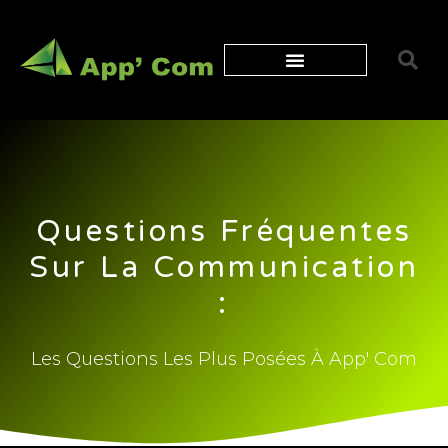
PERSONNALISATION
SITES INTERNET
DÉCOUVREZ LES CATALOGUES
Questions Fréquentes
Sur La Communication
:
Les Questions Les Plus Posées À App' Com